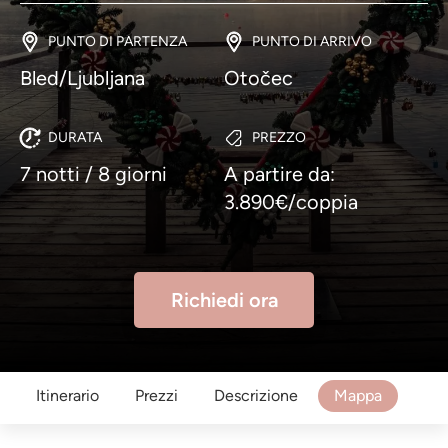
PUNTO DI PARTENZA
PUNTO DI ARRIVO
Bled/Ljubljana
Otočec
DURATA
PREZZO
7 notti / 8 giorni
A partire da:
3.890€/coppia
Richiedi ora
Itinerario
Prezzi
Descrizione
Mappa