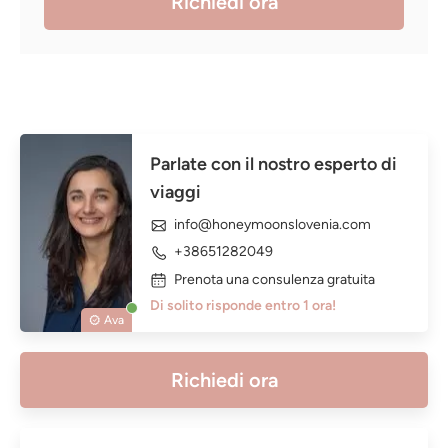
Richiedi ora
Parlate con il nostro esperto di
viaggi
info@honeymoonslovenia.com
+38651282049
Prenota una consulenza gratuita
Di solito risponde entro 1 ora!
Ava
Richiedi ora